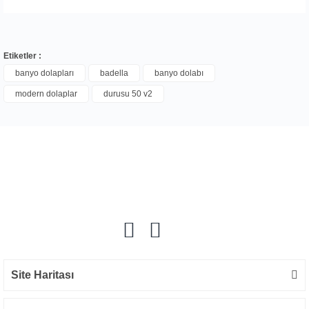
Etiketler :
banyo dolapları
badella
banyo dolabı
modern dolaplar
durusu 50 v2
Bu ürüne ilk yorumu siz yapın!
Yorum Yaz
Site Haritası