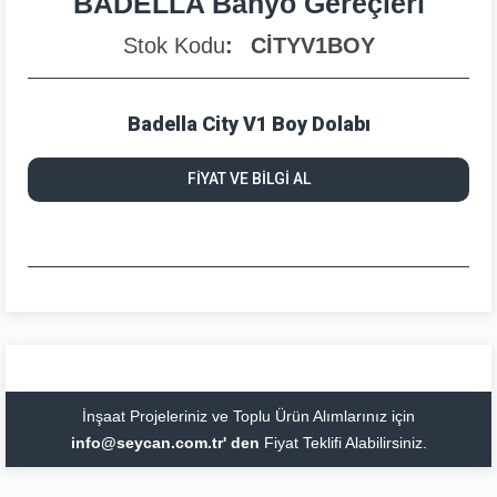
BADELLA Banyo Gereçleri
Stok Kodu
CİTYV1BOY
Badella City V1 Boy Dolabı
FİYAT VE BİLGİ AL
İnşaat Projeleriniz ve Toplu Ürün Alımlarınız için
info@seycan.com.tr' den
Fiyat Teklifi Alabilirsiniz.