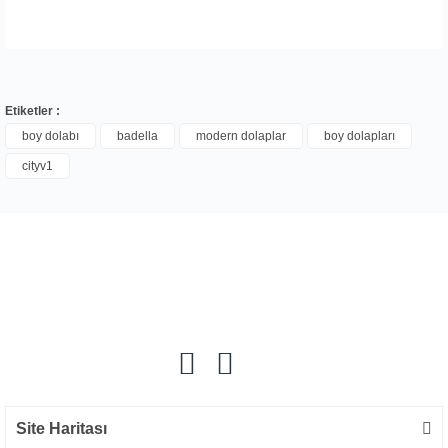
Etiketler :
boy dolabı
badella
modern dolaplar
boy dolapları
cityv1
Bu ürüne ilk yorumu siz yapın!
Yorum Yaz
Site Haritası