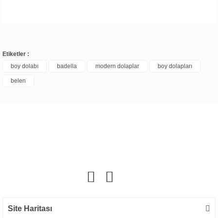
Etiketler :
boy dolabı
badella
modern dolaplar
boy dolapları
belen
Bu ürüne ilk yorumu siz yapın!
Yorum Yaz
Site Haritası