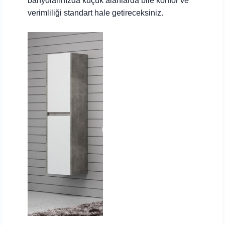
banyolarınızda küçük alanlarda bile konfor ve
verimliliği standart hale getireceksiniz.