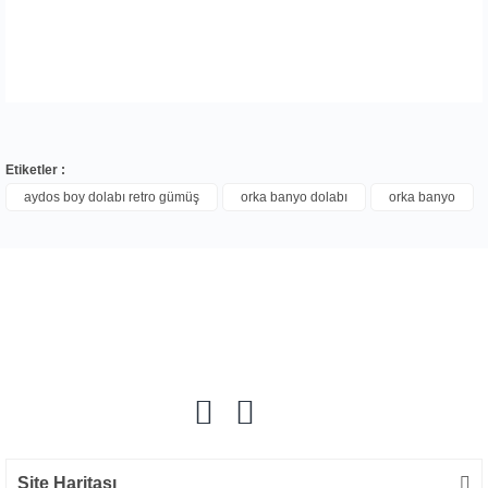
Etiketler :
aydos boy dolabı retro gümüş
orka banyo dolabı
orka banyo
Bu ürüne ilk yorumu siz yapın!
Yorum Yaz
Site Haritası