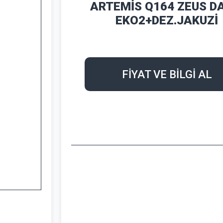
ARTEMİS Q164 ZEUS D
EKO2+DEZ.JAKUZİ
FİYAT VE BİLGİ AL