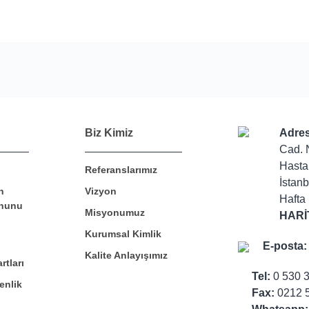
Bu ürüne ilk yorumu siz yapın!
Biz Kimiz
Adres
Cad. 
Hasta
Referanslarımız
Yorum Yaz
İstanb
n
Vizyon
Hafta 
nunu
Misyonumuz
HARİ
Kurumsal Kimlik
E-posta:
Kalite Anlayışımız
rtları
Tel:
0 530 
enlik
Fax:
0212 5