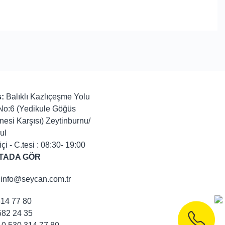
:
Balıklı Kazlıçeşme Yolu
No:6 (Yedikule Göğüs
nesi Karşısı) Zeytinburnu/
ul
içi - C.tesi : 08:30- 19:00
TADA GÖR
info@seycan.com.tr
314 77 80
82 24 35