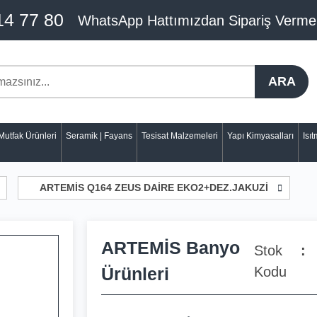
14 77 80
WhatsApp Hattımızdan Sipariş Verme
ARA
Mutfak Ürünleri
Seramik | Fayans
Tesisat Malzemeleri
Yapı Kimyasalları
Isı
ARTEMİS Q164 ZEUS DAİRE EKO2+DEZ.JAKUZİ
ARTEMİS Banyo
Stok
Ürünleri
Kodu