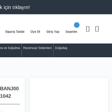
k için
tıklayın!
Sipariş Takibi
Üye Ol
Giriş Yap
Sepetim
tma ve Soğutma
Rezervuar Sistemleri
Doğaltaş
BANJ00
1042