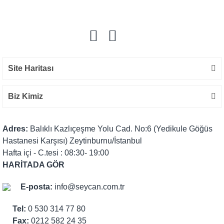
Yorum Yaz
Site Haritası
Biz Kimiz
Adres:
Balıklı Kazlıçeşme Yolu Cad. No:6 (Yedikule Göğüs
Hastanesi Karşısı) Zeytinburnu/İstanbul
Hafta içi - C.tesi : 08:30- 19:00
HARİTADA GÖR
E-posta:
info@seycan.com.tr
Tel:
0 530 314 77 80
Fax:
0212 582 24 35