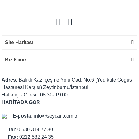
Yorum Yaz
Site Haritası
Biz Kimiz
Adres:
Balıklı Kazlıçeşme Yolu Cad. No:6 (Yedikule Göğüs
Hastanesi Karşısı) Zeytinburnu/İstanbul
Hafta içi - C.tesi : 08:30- 19:00
HARİTADA GÖR
E-posta:
info@seycan.com.tr
Tel:
0 530 314 77 80
Fax:
0212 582 24 35