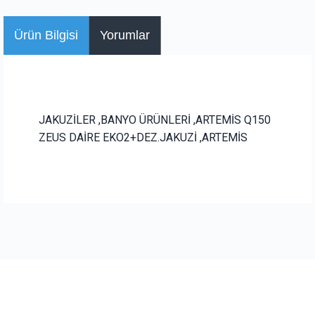
Ürün Bilgisi
Yorumlar
JAKUZİLER ,BANYO ÜRÜNLERİ ,ARTEMİS Q150
ZEUS DAİRE EKO2+DEZ.JAKUZİ ,ARTEMİS
Bu ürüne ilk yorumu siz yapın!