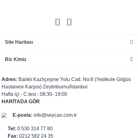
Yorum Yaz
Site Haritası
Biz Kimiz
Adres:
Balıklı Kazlıçeşme Yolu Cad. No:6 (Yedikule Göğüs
Hastanesi Karşısı) Zeytinburnu/İstanbul
Hafta içi - C.tesi : 08:30- 19:00
HARİTADA GÖR
E-posta:
info@seycan.com.tr
Tel:
0 530 314 77 80
Fax:
0212 582 24 35