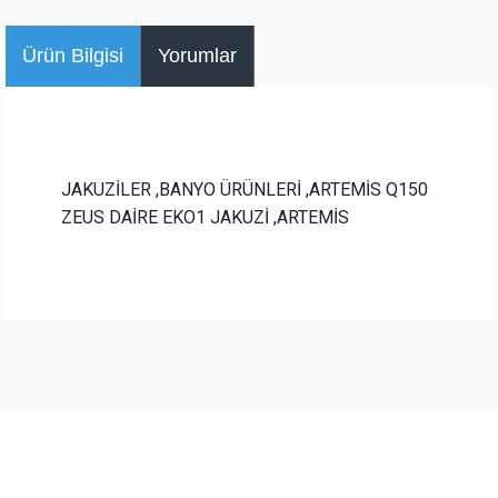
Ürün Bilgisi
Yorumlar
JAKUZİLER ,BANYO ÜRÜNLERİ ,ARTEMİS Q150
ZEUS DAİRE EKO1 JAKUZİ ,ARTEMİS
Bu ürüne ilk yorumu siz yapın!