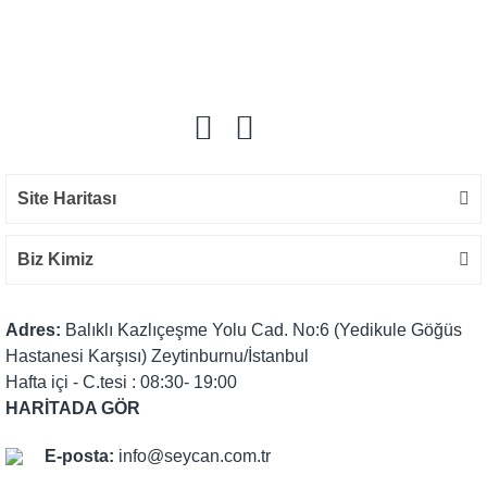
Bu ürüne ilk yorumu siz yapın!
Yorum Yaz
Site Haritası
Biz Kimiz
Adres:
Balıklı Kazlıçeşme Yolu Cad. No:6 (Yedikule Göğüs
Hastanesi Karşısı) Zeytinburnu/İstanbul
Hafta içi - C.tesi : 08:30- 19:00
HARİTADA GÖR
E-posta:
info@seycan.com.tr