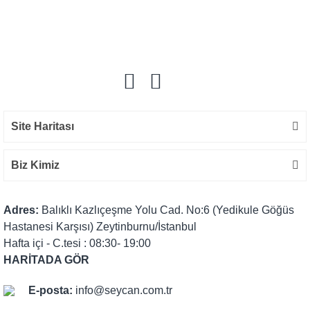
Bu ürüne ilk yorumu siz yapın!
Yorum Yaz
Site Haritası
Biz Kimiz
Adres:
Balıklı Kazlıçeşme Yolu Cad. No:6 (Yedikule Göğüs
Hastanesi Karşısı) Zeytinburnu/İstanbul
Hafta içi - C.tesi : 08:30- 19:00
HARİTADA GÖR
E-posta:
info@seycan.com.tr