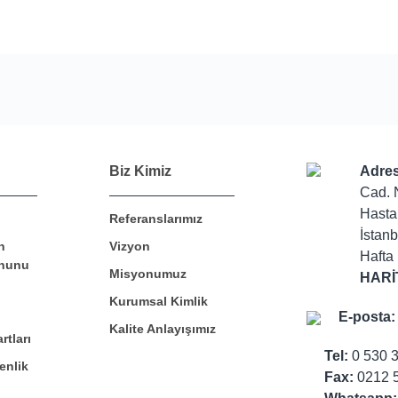
Bu ürüne ilk yorumu siz yapın!
Biz Kimiz
Adres
Cad. 
Hasta
Referanslarımız
Yorum Yaz
İstanb
n
Vizyon
Hafta 
nunu
Misyonumuz
HARİ
Kurumsal Kimlik
E-posta:
Kalite Anlayışımız
rtları
Tel:
0 530 
enlik
Fax:
0212 5