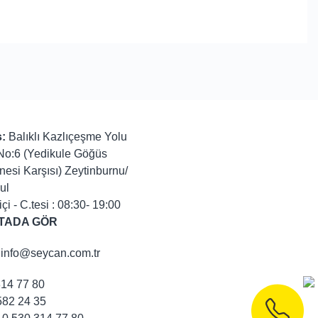
:
Balıklı Kazlıçeşme Yolu
No:6 (Yedikule Göğüs
nesi Karşısı) Zeytinburnu/
ul
içi - C.tesi : 08:30- 19:00
TADA GÖR
info@seycan.com.tr
314 77 80
82 24 35