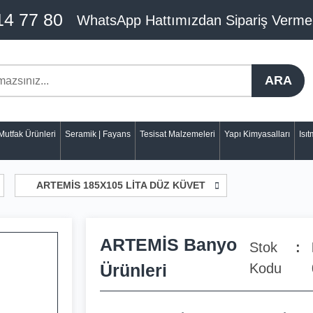
14 77 80
WhatsApp Hattımızdan Sipariş Verme
ARA
Mutfak Ürünleri
Seramik | Fayans
Tesisat Malzemeleri
Yapı Kimyasalları
Isı
ARTEMİS 185X105 LİTA DÜZ KÜVET
ARTEMİS Banyo
Stok
Ürünleri
Kodu