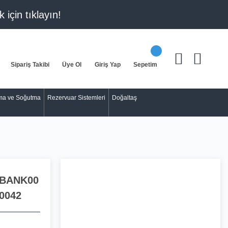
k için
tıklayın!
Sipariş Takibi
Üye Ol
Giriş Yap
Sepetim
tma ve Soğutma
Rezervuar Sistemleri
Doğaltaş
BANK00
0042