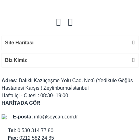
Yorum Yaz
Site Haritası
Biz Kimiz
Adres:
Balıklı Kazlıçeşme Yolu Cad. No:6 (Yedikule Göğüs
Hastanesi Karşısı) Zeytinburnu/İstanbul
Hafta içi - C.tesi : 08:30- 19:00
HARİTADA GÖR
E-posta:
info@seycan.com.tr
Tel:
0 530 314 77 80
Fax:
0212 582 24 35