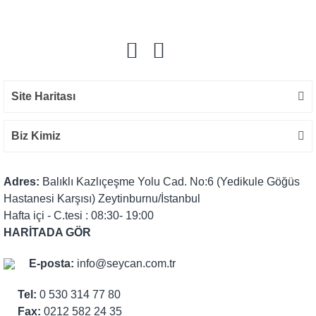
Yorum Yaz
Site Haritası
Biz Kimiz
Adres:
Balıklı Kazlıçeşme Yolu Cad. No:6 (Yedikule Göğüs
Hastanesi Karşısı) Zeytinburnu/İstanbul
Hafta içi - C.tesi : 08:30- 19:00
HARİTADA GÖR
E-posta:
info@seycan.com.tr
Tel:
0 530 314 77 80
Fax:
0212 582 24 35