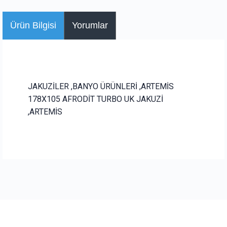
Ürün Bilgisi
Yorumlar
JAKUZİLER ,BANYO ÜRÜNLERİ ,ARTEMİS
178X105 AFRODİT TURBO UK JAKUZİ
,ARTEMİS
Bu ürüne ilk yorumu siz yapın!