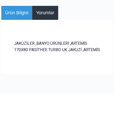
Ürün Bilgisi
Yorumlar
JAKUZİLER ,BANYO ÜRÜNLERİ ,ARTEMİS
170X80 PASİTHEE TURBO UK JAKUZİ ,ARTEMİS
Bu ürüne ilk yorumu siz yapın!