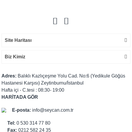
Yorum Yaz
Site Haritası
Biz Kimiz
Adres:
Balıklı Kazlıçeşme Yolu Cad. No:6 (Yedikule Göğüs
Hastanesi Karşısı) Zeytinburnu/İstanbul
Hafta içi - C.tesi : 08:30- 19:00
HARİTADA GÖR
E-posta:
info@seycan.com.tr
Tel:
0 530 314 77 80
Fax:
0212 582 24 35