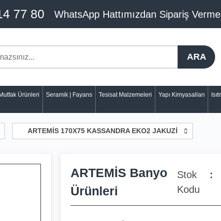
14 77 80
WhatsApp Hattımızdan Sipariş Verme
ARA
Mutfak Ürünleri
Seramik | Fayans
Tesisat Malzemeleri
Yapı Kimyasalları
Isı
ARTEMİS 170X75 KASSANDRA EKO2 JAKUZİ
ARTEMİS Banyo
Stok
Ürünleri
Kodu