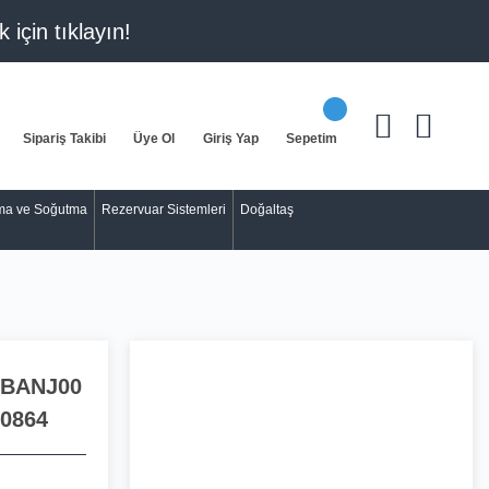
k için
tıklayın!
Sipariş Takibi
Üye Ol
Giriş Yap
Sepetim
tma ve Soğutma
Rezervuar Sistemleri
Doğaltaş
BANJ00
0864