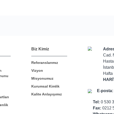
Bu ürüne ilk yorumu siz yapın!
Biz Kimiz
Adres
Cad. 
Hasta
Referanslarımız
Yorum Yaz
İstanb
n
Vizyon
Hafta 
nunu
Misyonumuz
HARİ
Kurumsal Kimlik
E-posta:
Kalite Anlayışımız
rtları
Tel:
0 530 
enlik
Fax:
0212 5