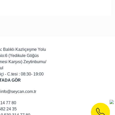
:
Balıklı Kazlıçeşme Yolu
No:6 (Yedikule Göğüs
nesi Karşısı) Zeytinburnu/
ul
içi - C.tesi : 08:30- 19:00
TADA GÖR
info@seycan.com.tr
314 77 80
82 24 35