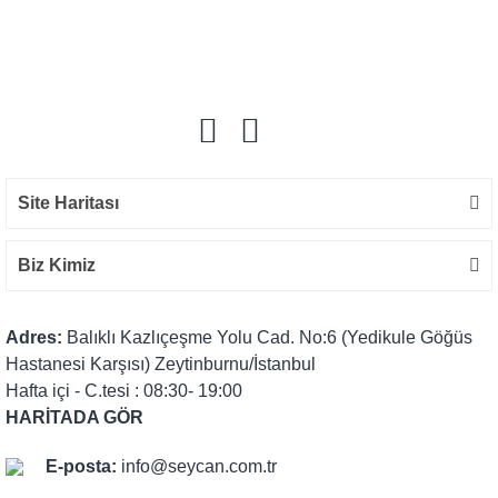
Bu ürüne ilk yorumu siz yapın!
Yorum Yaz
Site Haritası
Biz Kimiz
Adres:
Balıklı Kazlıçeşme Yolu Cad. No:6 (Yedikule Göğüs
Hastanesi Karşısı) Zeytinburnu/İstanbul
Hafta içi - C.tesi : 08:30- 19:00
HARİTADA GÖR
E-posta:
info@seycan.com.tr