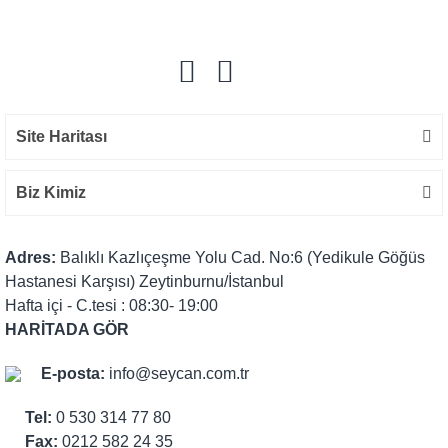
Yorum Yaz
Site Haritası
Biz Kimiz
Adres:
Balıklı Kazlıçeşme Yolu Cad. No:6 (Yedikule Göğüs
Hastanesi Karşısı) Zeytinburnu/İstanbul
Hafta içi - C.tesi : 08:30- 19:00
HARİTADA GÖR
E-posta:
info@seycan.com.tr
Tel:
0 530 314 77 80
Fax:
0212 582 24 35