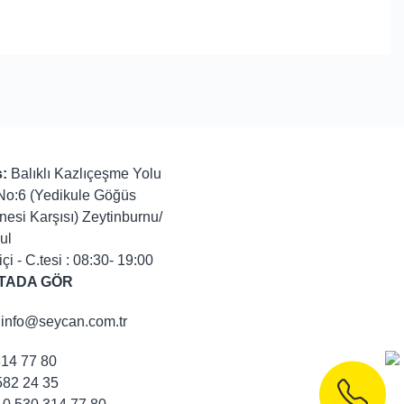
:
Balıklı Kazlıçeşme Yolu
No:6 (Yedikule Göğüs
nesi Karşısı) Zeytinburnu/
ul
içi - C.tesi : 08:30- 19:00
TADA GÖR
info@seycan.com.tr
314 77 80
82 24 35