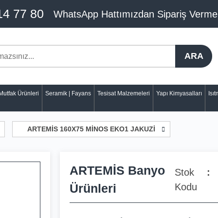
14 77 80
WhatsApp Hattımızdan Sipariş Verme
ARA
Mutfak Ürünleri
Seramik | Fayans
Tesisat Malzemeleri
Yapı Kimyasalları
Isı
ARTEMİS 160X75 MİNOS EKO1 JAKUZİ
ARTEMİS Banyo
Stok
Ürünleri
Kodu