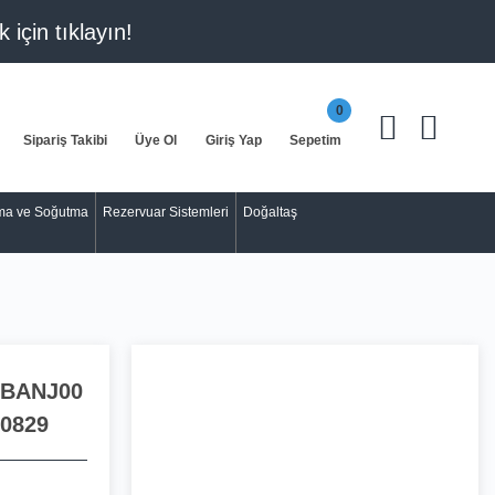
k için
tıklayın!
0
Sipariş Takibi
Üye Ol
Giriş Yap
Sepetim
tma ve Soğutma
Rezervuar Sistemleri
Doğaltaş
BANJ00
0829