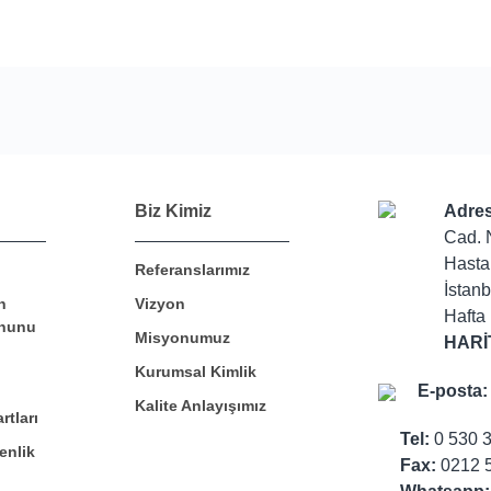
Bu ürüne ilk yorumu siz yapın!
Biz Kimiz
Adres
Cad. 
Hasta
Referanslarımız
Yorum Yaz
İstanb
n
Vizyon
Hafta 
nunu
Misyonumuz
HARİ
Kurumsal Kimlik
E-posta:
Kalite Anlayışımız
rtları
Tel:
0 530 
enlik
Fax:
0212 5