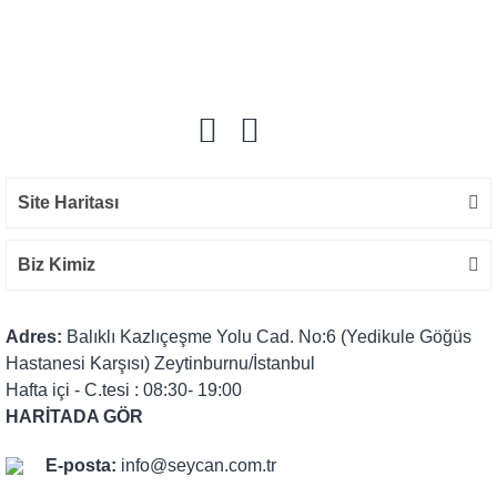
Bu ürüne ilk yorumu siz yapın!
Yorum Yaz
Site Haritası
Biz Kimiz
Adres:
Balıklı Kazlıçeşme Yolu Cad. No:6 (Yedikule Göğüs
Hastanesi Karşısı) Zeytinburnu/İstanbul
Hafta içi - C.tesi : 08:30- 19:00
HARİTADA GÖR
E-posta:
info@seycan.com.tr