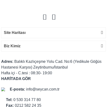
Yorum Yaz
Site Haritası
Biz Kimiz
Adres:
Balıklı Kazlıçeşme Yolu Cad. No:6 (Yedikule Göğüs
Hastanesi Karşısı) Zeytinburnu/İstanbul
Hafta içi - C.tesi : 08:30- 19:00
HARİTADA GÖR
E-posta:
info@seycan.com.tr
Tel:
0 530 314 77 80
Fax:
0212 582 24 35