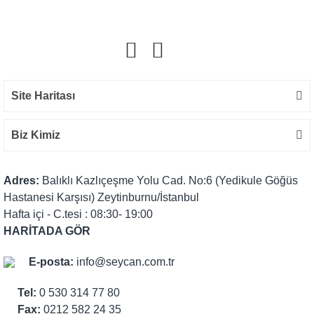
Yorum Yaz
Site Haritası
Biz Kimiz
Adres:
Balıklı Kazlıçeşme Yolu Cad. No:6 (Yedikule Göğüs
Hastanesi Karşısı) Zeytinburnu/İstanbul
Hafta içi - C.tesi : 08:30- 19:00
HARİTADA GÖR
E-posta:
info@seycan.com.tr
Tel:
0 530 314 77 80
Fax:
0212 582 24 35