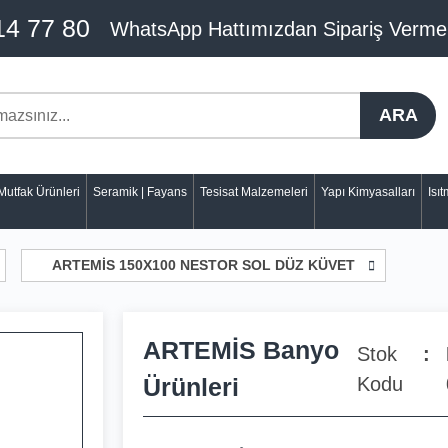
14 77 80
WhatsApp Hattımızdan Sipariş Verme
ARA
Mutfak Ürünleri
Seramik | Fayans
Tesisat Malzemeleri
Yapı Kimyasalları
Isı
ARTEMİS 150X100 NESTOR SOL DÜZ KÜVET
ARTEMİS Banyo
Stok
Ürünleri
Kodu