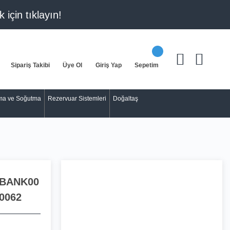
k için
tıklayın!
Sipariş Takibi
Üye Ol
Giriş Yap
Sepetim
tma ve Soğutma
Rezervuar Sistemleri
Doğaltaş
BANK00
0062