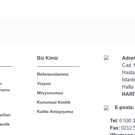
Bu ürüne ilk yorumu siz yapın!
Biz Kimiz
Adres
Cad. 
Hasta
Referanslarımız
Yorum Yaz
İstanb
n
Vizyon
Hafta 
nunu
Misyonumuz
HARİ
Kurumsal Kimlik
E-posta:
Kalite Anlayışımız
rtları
Tel:
0 530 
enlik
Fax:
0212 5