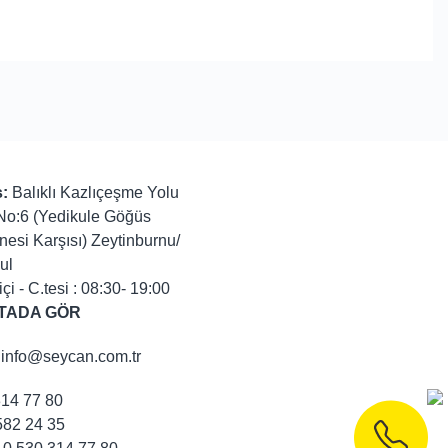
:
Balıklı Kazlıçeşme Yolu
No:6 (Yedikule Göğüs
nesi Karşısı) Zeytinburnu/
ul
içi - C.tesi : 08:30- 19:00
TADA GÖR
info@seycan.com.tr
314 77 80
82 24 35