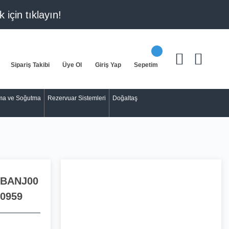
k için
tıklayın!
Sipariş Takibi
Üye Ol
Giriş Yap
Sepetim
tma ve Soğutma
Rezervuar Sistemleri
Doğaltaş
BANJ00
0959