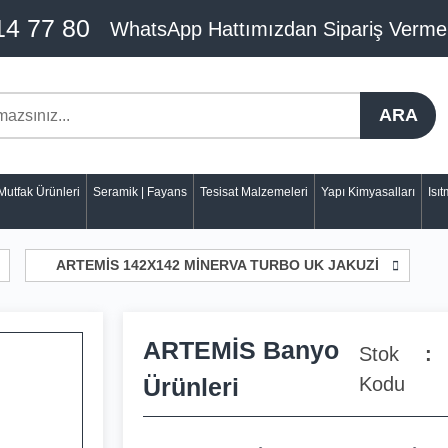
14 77 80
WhatsApp Hattımızdan Sipariş Verme
ARA
Mutfak Ürünleri
Seramik | Fayans
Tesisat Malzemeleri
Yapı Kimyasalları
Isı
ARTEMİS 142X142 MİNERVA TURBO UK JAKUZİ
ARTEMİS Banyo
Stok
Ürünleri
Kodu