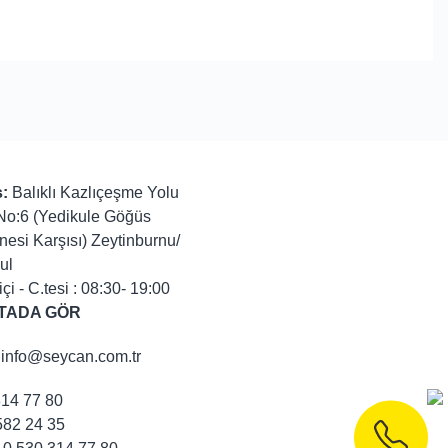
:
Balıklı Kazlıçeşme Yolu
No:6 (Yedikule Göğüs
nesi Karşısı) Zeytinburnu/
ul
içi - C.tesi : 08:30- 19:00
TADA GÖR
info@seycan.com.tr
314 77 80
82 24 35