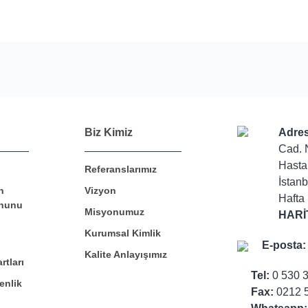
Bu ürüne ilk yorumu siz yapın!
Biz Kimiz
Adres
Cad. 
Hasta
Referanslarımız
Yorum Yaz
İstanb
n
Vizyon
Hafta 
nunu
Misyonumuz
HARİ
Kurumsal Kimlik
E-posta:
Kalite Anlayışımız
rtları
Tel:
0 530 
enlik
Fax:
0212 5