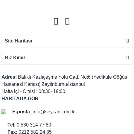
Yorum Yaz
Site Haritası
Biz Kimiz
Adres:
Balıklı Kazlıçeşme Yolu Cad. No:6 (Yedikule Göğüs
Hastanesi Karşısı) Zeytinburnu/İstanbul
Hafta içi - C.tesi : 08:30- 19:00
HARİTADA GÖR
E-posta:
info@seycan.com.tr
Tel:
0 530 314 77 80
Fax:
0212 582 24 35