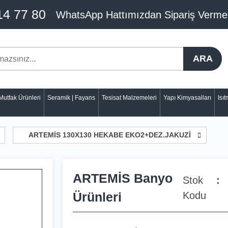
14 77 80
WhatsApp Hattımızdan Sipariş Verme
ARA
Mutfak Ürünleri
Seramik | Fayans
Tesisat Malzemeleri
Yapı Kimyasalları
Isı
ARTEMİS 130X130 HEKABE EKO2+DEZ.JAKUZİ
ARTEMİS Banyo
Stok
Ürünleri
Kodu