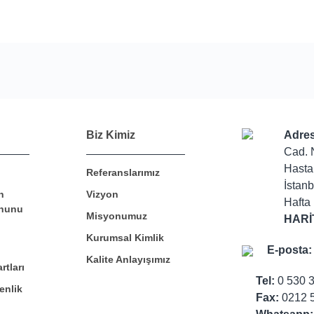
Bu ürüne ilk yorumu siz yapın!
Biz Kimiz
Adres
Cad. 
Hasta
Referanslarımız
Yorum Yaz
İstanb
n
Vizyon
Hafta 
nunu
Misyonumuz
HARİ
Kurumsal Kimlik
E-posta:
Kalite Anlayışımız
rtları
Tel:
0 530 
enlik
Fax:
0212 5