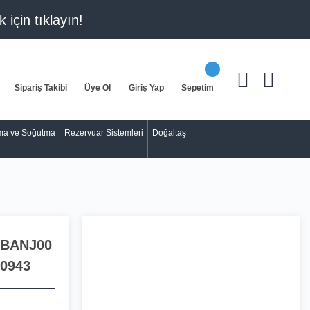
k için
tıklayın!
Sipariş Takibi
Üye Ol
Giriş Yap
Sepetim
tma ve Soğutma
Rezervuar Sistemleri
Doğaltaş
BANJ00
0943