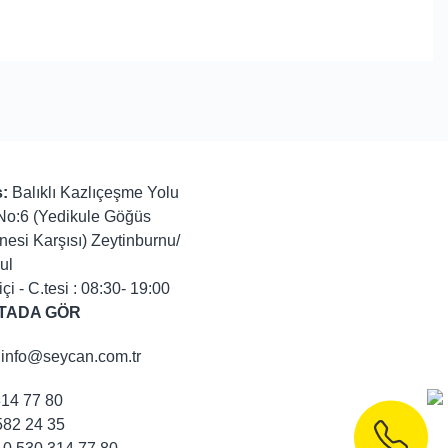
:
Balıklı Kazlıçeşme Yolu
No:6 (Yedikule Göğüs
nesi Karşısı) Zeytinburnu/
ul
içi - C.tesi : 08:30- 19:00
TADA GÖR
info@seycan.com.tr
314 77 80
82 24 35