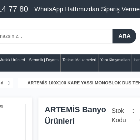
14 77 80
WhatsApp Hattımızdan Sipariş Verme
ARA
Mutfak Ürünleri
Seramik | Fayans
Tesisat Malzemeleri
Yapı Kimyasalları
Isı
ri
ARTEMİS 100X100 KARE YASSI MONOBLOK DUŞ TE
ARTEMİS Banyo
Stok
Ürünleri
Kodu