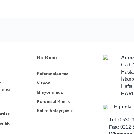
Bu ürüne ilk yorumu siz yapın!
Biz Kimiz
Adres
Cad. 
Hasta
Referanslarımız
Yorum Yaz
İstanb
n
Vizyon
Hafta 
nunu
Misyonumuz
HARİ
Kurumsal Kimlik
E-posta:
Kalite Anlayışımız
rtları
Tel:
0 530 
enlik
Fax:
0212 5