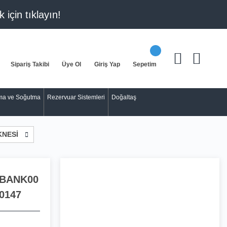
k için
tıklayın!
Sipariş Takibi
Üye Ol
Giriş Yap
Sepetim
tma ve Soğutma
Rezervuar Sistemleri
Doğaltaş
KNESİ
BANK00
0147