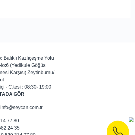
:
Balıklı Kazlıçeşme Yolu
No:6 (Yedikule Göğüs
nesi Karşısı) Zeytinburnu/
ul
içi - C.tesi : 08:30- 19:00
TADA GÖR
info@seycan.com.tr
314 77 80
82 24 35