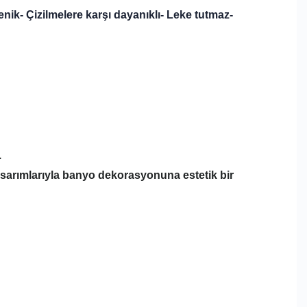
yenik
- Çizilmelere karşı dayanıklı
- Leke tutmaz
-
.
asarımlarıyla banyo dekorasyonuna estetik bir