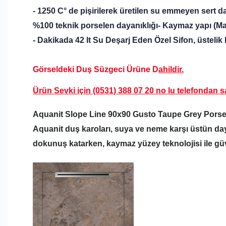
- 1250 C° de pişirilerek üretilen su emmeyen sert da
%100 teknik porselen dayanıklığı
- Kaymaz yapı (Ma
- Dakikada 42 lt Su Deşarj Eden Özel Sifon,
üstelik
Görseldeki Duş Süzgeci Ürüne D
ahildir.
Ürün Sevki için (0531) 388 07 20 no lu
telefondan sa
Aquanit Slope Line 90x90 Gusto Taupe Grey Pors
Aquanit duş karoları, suya ve neme karşı üstün da
dokunuş katarken, kaymaz yüzey teknolojisi ile güv