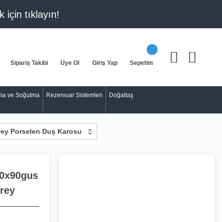
k için
tıklayın!
Sipariş Takibi
Üye Ol
Giriş Yap
Sepetim
tma ve Soğutma
Rezervuar Sistemleri
Doğaltaş
rey Porselen Duş Karosu
90x90gus
rey