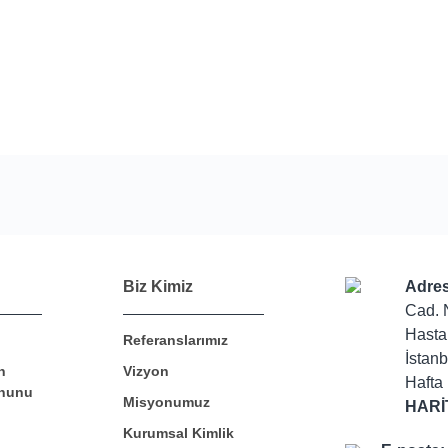
Bu ürüne ilk yorumu siz yapın!
Biz Kimiz
Adres
Cad. 
Hasta
Referanslarımız
Yorum Yaz
İstanb
n
Vizyon
Hafta 
nunu
Misyonumuz
HARİ
Kurumsal Kimlik