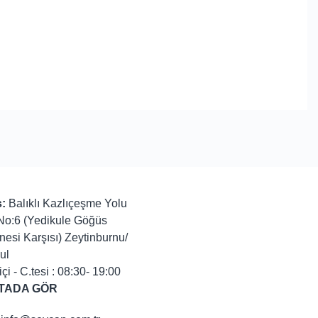
:
Balıklı Kazlıçeşme Yolu
No:6 (Yedikule Göğüs
nesi Karşısı) Zeytinburnu/
ul
içi - C.tesi : 08:30- 19:00
TADA GÖR