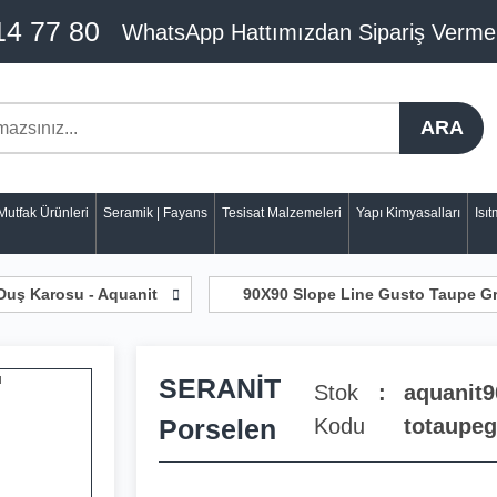
14 77 80
WhatsApp Hattımızdan Sipariş Verme
ARA
Mutfak Ürünleri
Seramik | Fayans
Tesisat Malzemeleri
Yapı Kimyasalları
Isı
Duş Karosu - Aquanit
90X90 Slope Line Gusto Taupe G
SERANİT
Stok
aquanit
Porselen
Kodu
totaupeg