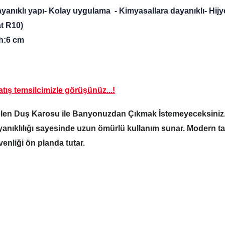
yanıklı yapı
- Kolay uygulama
- Kimyasallara dayanıklı
- Hij
t R10)
 h:6 cm
tış temsilcimizle görüşünüz...!
elen Duş Karosu ile Banyonuzdan Çıkmak İstemeyeceksiniz
yanıklılığı sayesinde uzun ömürlü kullanım sunar. Modern t
enliği ön planda tutar.