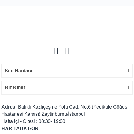
Bu ürüne ilk yorumu siz yapın!
Yorum Yaz
Site Haritası
Biz Kimiz
Adres:
Balıklı Kazlıçeşme Yolu Cad. No:6 (Yedikule Göğüs
Hastanesi Karşısı) Zeytinburnu/İstanbul
Hafta içi - C.tesi : 08:30- 19:00
HARİTADA GÖR