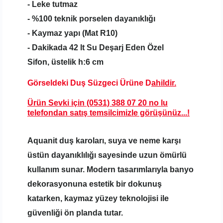
- Leke tutmaz
- %100 teknik porselen dayanıklığı
- Kaymaz yapı (Mat R10)
- Dakikada 42 lt Su Deşarj Eden Özel
Sifon,
üstelik h:6 cm
Görseldeki Duş Süzgeci Ürüne D
ahildir.
Ürün Sevki için (0531) 388 07 20 no lu
telefondan satış temsilcimizle görüşünüz...!
Aquanit duş karoları, suya ve neme karşı
üstün dayanıklılığı sayesinde uzun ömürlü
kullanım sunar. Modern tasarımlarıyla banyo
dekorasyonuna estetik bir dokunuş
katarken, kaymaz yüzey teknolojisi ile
güvenliği ön planda tutar.