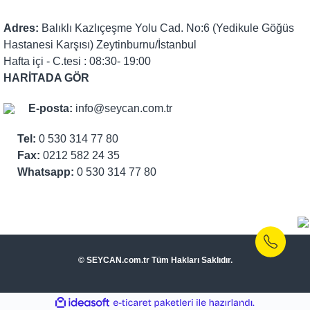
Adres:
Balıklı Kazlıçeşme Yolu Cad. No:6 (Yedikule Göğüs
Hastanesi Karşısı) Zeytinburnu/İstanbul
Hafta içi - C.tesi : 08:30- 19:00
HARİTADA GÖR
E-posta:
info@seycan.com.tr
Tel:
0 530 314 77 80
Fax:
0212 582 24 35
Whatsapp:
0 530 314 77 80
© SEYCAN.com.tr Tüm Hakları Saklıdır.
ile
ideasoft
e-