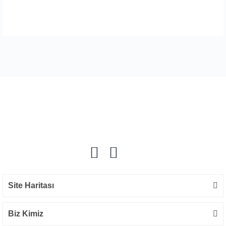
Bu ürüne ilk yorumu siz yapın!
Yorum Yaz
Site Haritası
Biz Kimiz