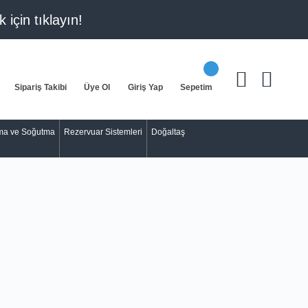
k için
tıklayın!
Sipariş Takibi
Üye Ol
Giriş Yap
Sepetim
tma ve Soğutma
Rezervuar Sistemleri
Doğaltaş