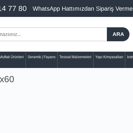
14 77 80
WhatsApp Hattımızdan Sipariş Verme
ARA
Mutfak Ürünleri
Seramik | Fayans
Tesisat Malzemeleri
Yapı Kimyasalları
Isı
0x60