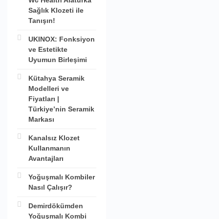
Wc Health Alaturka
Sağlık Klozeti ile
Tanışın!
UKINOX: Fonksiyon
ve Estetikte
Uyumun Birleşimi
Kütahya Seramik
Modelleri ve
Fiyatları |
Türkiye’nin Seramik
Markası
Kanalsız Klozet
Kullanmanın
Avantajları
Yoğuşmalı Kombiler
Nasıl Çalışır?
Demirdökümden
Yoğuşmalı Kombi