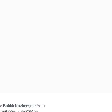
:
Balıklı Kazlıçeşme Yolu
No:6 (Yedikule Göğüs