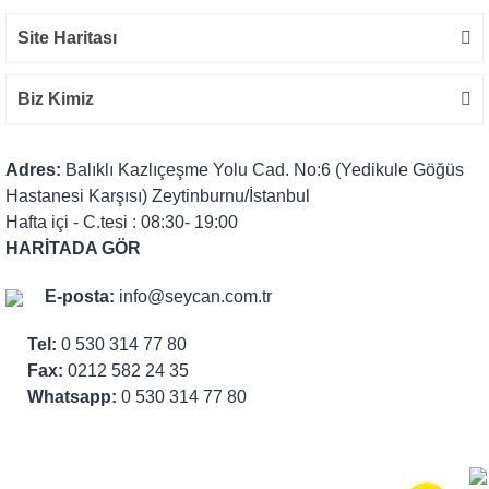
Site Haritası
Biz Kimiz
Adres:
Balıklı Kazlıçeşme Yolu Cad. No:6 (Yedikule Göğüs
Hastanesi Karşısı) Zeytinburnu/İstanbul
Hafta içi - C.tesi : 08:30- 19:00
HARİTADA GÖR
E-posta:
info@seycan.com.tr
Tel:
0 530 314 77 80
Fax:
0212 582 24 35
Whatsapp:
0 530 314 77 80