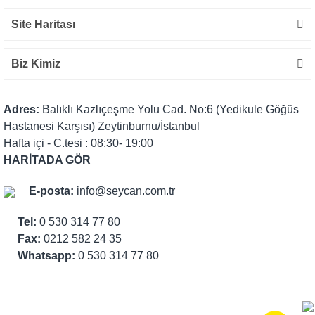
Site Haritası
Biz Kimiz
Adres:
Balıklı Kazlıçeşme Yolu Cad. No:6 (Yedikule Göğüs
Hastanesi Karşısı) Zeytinburnu/İstanbul
Hafta içi - C.tesi : 08:30- 19:00
HARİTADA GÖR
E-posta:
info@seycan.com.tr
Tel:
0 530 314 77 80
Fax:
0212 582 24 35
Whatsapp:
0 530 314 77 80