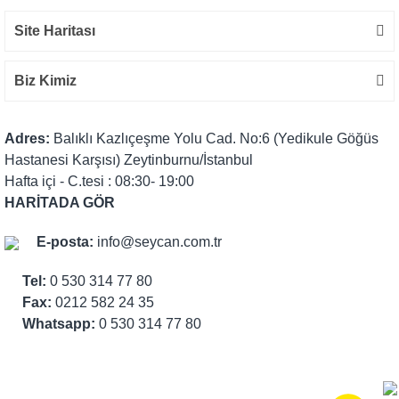
Site Haritası
Biz Kimiz
Adres:
Balıklı Kazlıçeşme Yolu Cad. No:6 (Yedikule Göğüs
Hastanesi Karşısı) Zeytinburnu/İstanbul
Hafta içi - C.tesi : 08:30- 19:00
HARİTADA GÖR
E-posta:
info@seycan.com.tr
Tel:
0 530 314 77 80
Fax:
0212 582 24 35
Whatsapp:
0 530 314 77 80