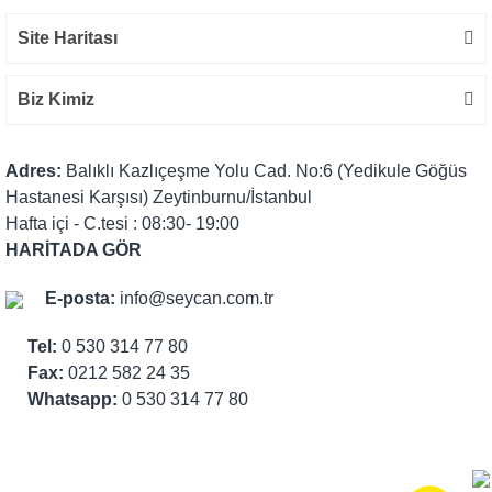
Site Haritası
Biz Kimiz
Adres:
Balıklı Kazlıçeşme Yolu Cad. No:6 (Yedikule Göğüs
Hastanesi Karşısı) Zeytinburnu/İstanbul
Hafta içi - C.tesi : 08:30- 19:00
HARİTADA GÖR
E-posta:
info@seycan.com.tr
Tel:
0 530 314 77 80
Fax:
0212 582 24 35
Whatsapp:
0 530 314 77 80