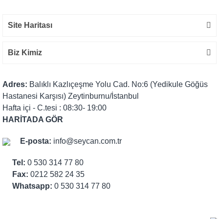
Site Haritası
Biz Kimiz
Adres:
Balıklı Kazlıçeşme Yolu Cad. No:6 (Yedikule Göğüs
Hastanesi Karşısı) Zeytinburnu/İstanbul
Hafta içi - C.tesi : 08:30- 19:00
HARİTADA GÖR
E-posta:
info@seycan.com.tr
Tel:
0 530 314 77 80
Fax:
0212 582 24 35
Whatsapp:
0 530 314 77 80