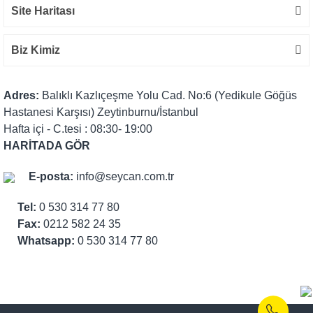
Site Haritası
Biz Kimiz
Adres:
Balıklı Kazlıçeşme Yolu Cad. No:6 (Yedikule Göğüs
Hastanesi Karşısı) Zeytinburnu/İstanbul
Hafta içi - C.tesi : 08:30- 19:00
HARİTADA GÖR
E-posta:
info@seycan.com.tr
Tel:
0 530 314 77 80
Fax:
0212 582 24 35
Whatsapp:
0 530 314 77 80