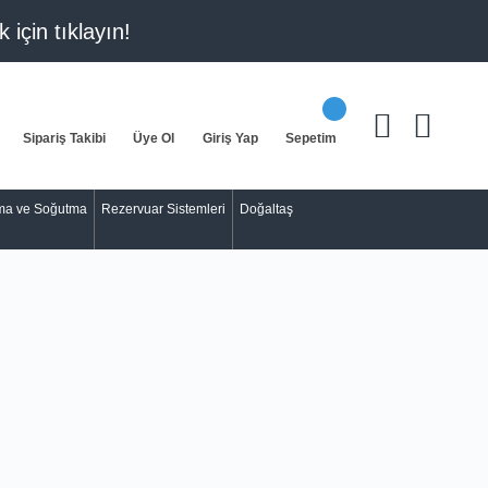
k için
tıklayın!
Sipariş Takibi
Üye Ol
Giriş Yap
Sepetim
tma ve Soğutma
Rezervuar Sistemleri
Doğaltaş