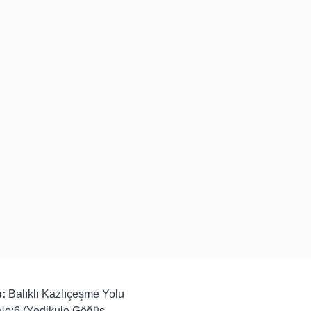
:
Balıklı Kazlıçeşme Yolu
No:6 (Yedikule Göğüs