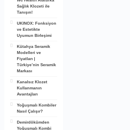
Wc Health Alaturka
Sağlık Klozeti ile
Tanışın!
UKINOX: Fonksiyon
ve Estetikte
Uyumun Birleşimi
Kütahya Seramik
Modelleri ve
Fiyatları |
Türkiye’nin Seramik
Markası
Kanalsız Klozet
Kullanmanın
Avantajları
Yoğuşmalı Kombiler
Nasıl Çalışır?
Demirdökümden
Yoğuşmalı Kombi