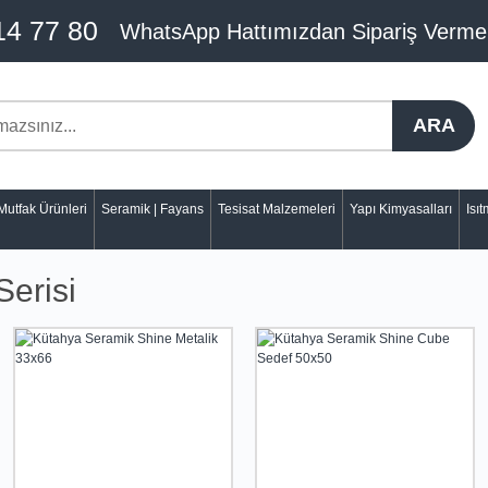
14 77 80
WhatsApp Hattımızdan Sipariş Verme
ARA
Mutfak Ürünleri
Seramik | Fayans
Tesisat Malzemeleri
Yapı Kimyasalları
Isı
Serisi