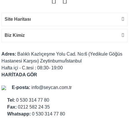
Site Haritası
Biz Kimiz
Adres:
Balıklı Kazlıçeşme Yolu Cad. No:6 (Yedikule Göğüs
Hastanesi Karşısı) Zeytinburnu/İstanbul
Hafta içi - C.tesi : 08:30- 19:00
HARİTADA GÖR
E-posta:
info@seycan.com.tr
Tel:
0 530 314 77 80
Fax:
0212 582 24 35
Whatsapp:
0 530 314 77 80