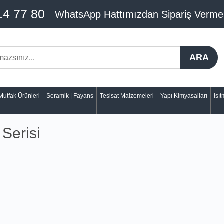
14 77 80
WhatsApp Hattımızdan Sipariş Verme
ARA
Mutfak Ürünleri
Seramik | Fayans
Tesisat Malzemeleri
Yapı Kimyasalları
Isı
 Serisi