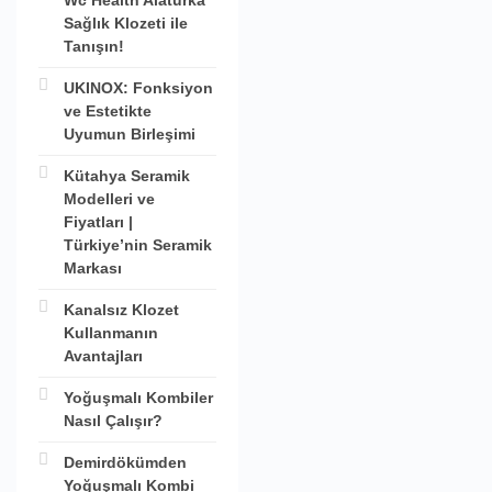
Wc Health Alaturka
Sağlık Klozeti ile
Tanışın!
UKINOX: Fonksiyon
ve Estetikte
Uyumun Birleşimi
Kütahya Seramik
Modelleri ve
Fiyatları |
Türkiye’nin Seramik
Markası
Kanalsız Klozet
Kullanmanın
Avantajları
Yoğuşmalı Kombiler
Nasıl Çalışır?
Demirdökümden
Yoğuşmalı Kombi