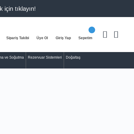
k için
tıklayın!
Sipariş Takibi
Üye Ol
Giriş Yap
Sepetim
tma ve Soğutma
Rezervuar Sistemleri
Doğaltaş