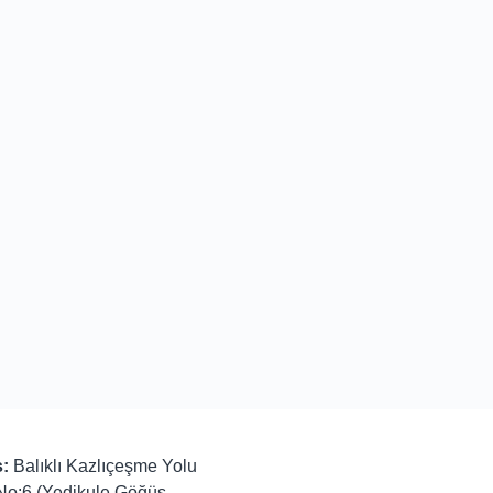
:
Balıklı Kazlıçeşme Yolu
No:6 (Yedikule Göğüs