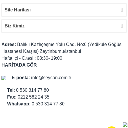
Site Haritası
Biz Kimiz
Adres:
Balıklı Kazlıçeşme Yolu Cad. No:6 (Yedikule Göğüs
Hastanesi Karşısı) Zeytinburnu/İstanbul
Hafta içi - C.tesi : 08:30- 19:00
HARİTADA GÖR
E-posta:
info@seycan.com.tr
Tel:
0 530 314 77 80
Fax:
0212 582 24 35
Whatsapp:
0 530 314 77 80