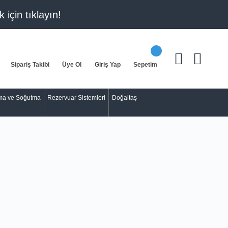
k için
tıklayın!
Sipariş Takibi
Üye Ol
Giriş Yap
Sepetim
tma ve Soğutma
Rezervuar Sistemleri
Doğaltaş