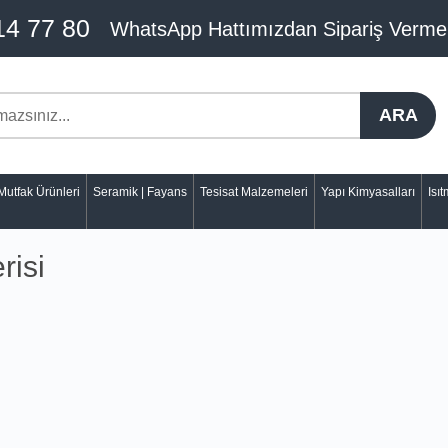
14 77 80
WhatsApp Hattımızdan Sipariş Verme
ARA
Mutfak Ürünleri
Seramik | Fayans
Tesisat Malzemeleri
Yapı Kimyasalları
Isı
risi