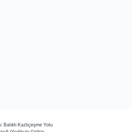
:
Balıklı Kazlıçeşme Yolu
No:6 (Yedikule Göğüs