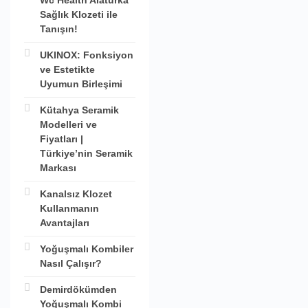
Wc Health Alaturka
Sağlık Klozeti ile
Tanışın!
UKINOX: Fonksiyon
ve Estetikte
Uyumun Birleşimi
Kütahya Seramik
Modelleri ve
Fiyatları |
Türkiye’nin Seramik
Markası
Kanalsız Klozet
Kullanmanın
Avantajları
Yoğuşmalı Kombiler
Nasıl Çalışır?
Demirdökümden
Yoğuşmalı Kombi