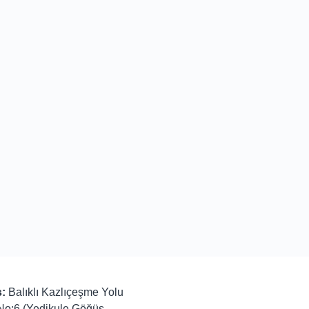
:
Balıklı Kazlıçeşme Yolu
No:6 (Yedikule Göğüs