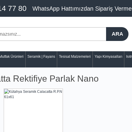
14 77 80
WhatsApp Hattımızdan Sipariş Verme
ARA
Mutfak Ürünleri
Seramik | Fayans
Tesisat Malzemeleri
Yapı Kimyasalları
Isı
ta Rektifiye Parlak Nano