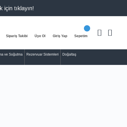
k için
tıklayın!
Sipariş Takibi
Üye Ol
Giriş Yap
Sepetim
tma ve Soğutma
Rezervuar Sistemleri
Doğaltaş