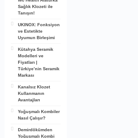
Wc Health Alaturka
Sağlık Klozeti ile
Tanışın!
UKINOX: Fonksiyon
ve Estetikte
Uyumun Birleşimi
Kütahya Seramik
Modelleri ve
Fiyatları |
Türkiye’nin Seramik
Markası
Kanalsız Klozet
Kullanmanın
Avantajları
Yoğuşmalı Kombiler
Nasıl Çalışır?
Demirdökümden
Yoğuşmalı Kombi