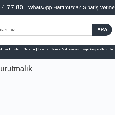
14 77 80
WhatsApp Hattımızdan Sipariş Verme
ARA
Mutfak Ürünleri
Seramik | Fayans
Tesisat Malzemeleri
Yapı Kimyasalları
Isı
Kurutmalık