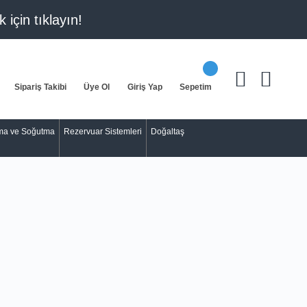
k için
tıklayın!
Sipariş Takibi
Üye Ol
Giriş Yap
Sepetim
tma ve Soğutma
Rezervuar Sistemleri
Doğaltaş