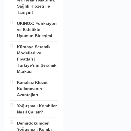
Wc Health Alaturka
Sağlık Klozeti ile
Tanışın!
UKINOX: Fonksiyon
ve Estetikte
Uyumun Birleşimi
Kütahya Seramik
Modelleri ve
Fiyatları |
Türkiye’nin Seramik
Markası
Kanalsız Klozet
Kullanmanın
Avantajları
Yoğuşmalı Kombiler
Nasıl Çalışır?
Demirdökümden
Yoğuşmalı Kombi