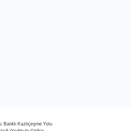
:
Balıklı Kazlıçeşme Yolu
No:6 (Yedikule Göğüs