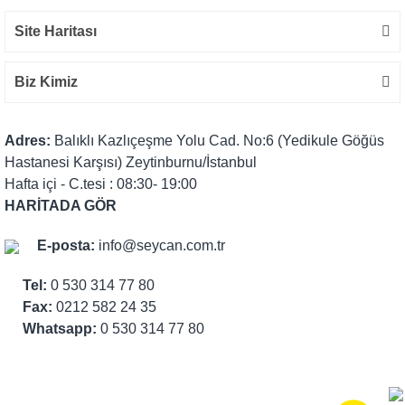
Site Haritası
Biz Kimiz
Adres:
Balıklı Kazlıçeşme Yolu Cad. No:6 (Yedikule Göğüs
Hastanesi Karşısı) Zeytinburnu/İstanbul
Hafta içi - C.tesi : 08:30- 19:00
HARİTADA GÖR
E-posta:
info@seycan.com.tr
Tel:
0 530 314 77 80
Fax:
0212 582 24 35
Whatsapp:
0 530 314 77 80