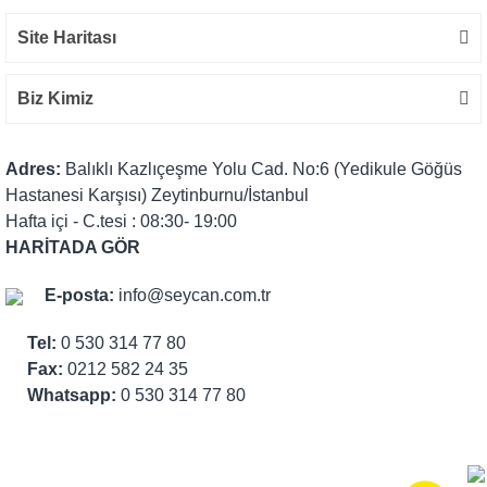
Site Haritası
Biz Kimiz
Adres:
Balıklı Kazlıçeşme Yolu Cad. No:6 (Yedikule Göğüs
Hastanesi Karşısı) Zeytinburnu/İstanbul
Hafta içi - C.tesi : 08:30- 19:00
HARİTADA GÖR
E-posta:
info@seycan.com.tr
Tel:
0 530 314 77 80
Fax:
0212 582 24 35
Whatsapp:
0 530 314 77 80