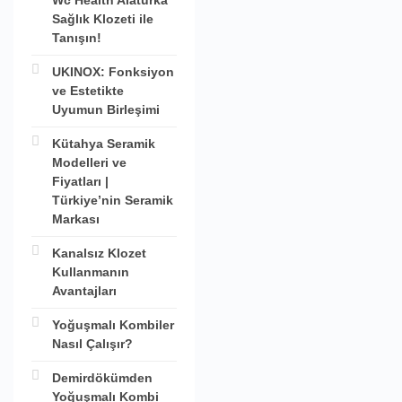
Wc Health Alaturka
Sağlık Klozeti ile
Tanışın!
UKINOX: Fonksiyon
ve Estetikte
Uyumun Birleşimi
Kütahya Seramik
Modelleri ve
Fiyatları |
Türkiye’nin Seramik
Markası
Kanalsız Klozet
Kullanmanın
Avantajları
Yoğuşmalı Kombiler
Nasıl Çalışır?
Demirdökümden
Yoğuşmalı Kombi