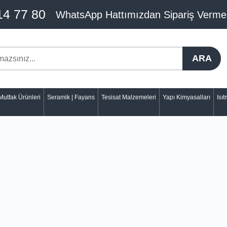
14 77 80
WhatsApp Hattımızdan Sipariş Verme
ARA
Mutfak Ürünleri
Seramik | Fayans
Tesisat Malzemeleri
Yapı Kimyasalları
Isı