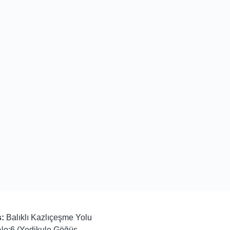
:
Balıklı Kazlıçeşme Yolu
No:6 (Yedikule Göğüs