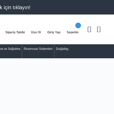
k için
tıklayın!
Sipariş Takibi
Üye Ol
Giriş Yap
Sepetim
tma ve Soğutma
Rezervuar Sistemleri
Doğaltaş