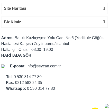
Site Haritası
Biz Kimiz
Adres:
Balıklı Kazlıçeşme Yolu Cad. No:6 (Yedikule Göğüs
Hastanesi Karşısı) Zeytinburnu/İstanbul
Hafta içi - C.tesi : 08:30- 19:00
HARİTADA GÖR
E-posta:
info@seycan.com.tr
Tel:
0 530 314 77 80
Fax:
0212 582 24 35
Whatsapp:
0 530 314 77 80