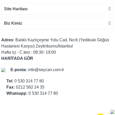
Site Haritası
Biz Kimiz
Adres:
Balıklı Kazlıçeşme Yolu Cad. No:6 (Yedikule Göğüs
Hastanesi Karşısı) Zeytinburnu/İstanbul
Hafta içi - C.tesi : 08:30- 19:00
HARİTADA GÖR
E-posta:
info@seycan.com.tr
Tel:
0 530 314 77 80
Fax:
0212 582 24 35
Whatsapp:
0 530 314 77 80