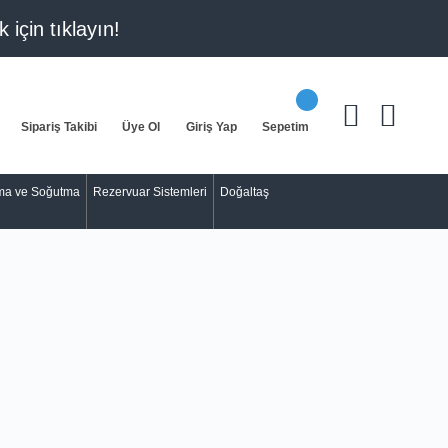
k için
tıklayın!
Sipariş Takibi
Üye Ol
Giriş Yap
Sepetim
tma ve Soğutma
Rezervuar Sistemleri
Doğaltaş