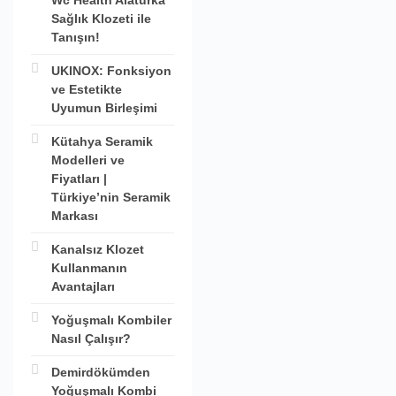
Wc Health Alaturka
Sağlık Klozeti ile
Tanışın!
UKINOX: Fonksiyon
ve Estetikte
Uyumun Birleşimi
Kütahya Seramik
Modelleri ve
Fiyatları |
Türkiye’nin Seramik
Markası
Kanalsız Klozet
Kullanmanın
Avantajları
Yoğuşmalı Kombiler
Nasıl Çalışır?
Demirdökümden
Yoğuşmalı Kombi