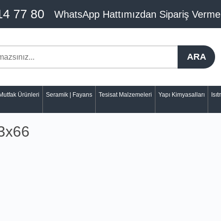
14 77 80
WhatsApp Hattımızdan Sipariş Verme
ARA
Mutfak Ürünleri
Seramik | Fayans
Tesisat Malzemeleri
Yapı Kimyasalları
Isı
33x66