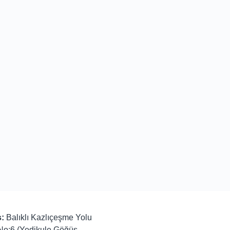
:
Balıklı Kazlıçeşme Yolu
No:6 (Yedikule Göğüs